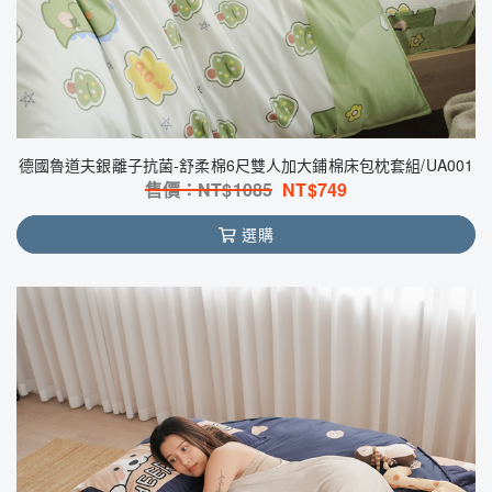
德國魯道夫銀離子抗菌-舒柔棉6尺雙人加大鋪棉床包枕套組/UA001
售價：NT$
1085
NT$
749
選購