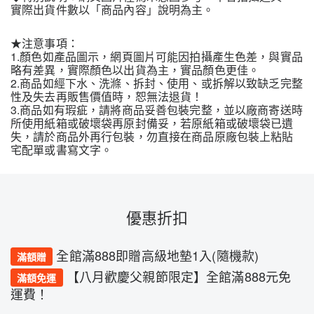
實際出貨件數以「商品內容」說明為主。
★注意事項：
1.顏色如產品圖示，網頁圖片可能因拍攝產生色差，與實品
略有差異，實際顏色以出貨為主，實品顏色更佳。
2.商品如經下水、洗滌、拆封、使用、或拆解以致缺乏完整
性及失去再販售價值時，恕無法退貨！
3.商品如有瑕疵，請將商品妥善包裝完整，並以廠商寄送時
所使用紙箱或破壞袋再原封備妥，若原紙箱或破壞袋已遺
失，請於商品外再行包裝，勿直接在商品原廠包裝上粘貼
宅配單或書寫文字。
優惠折扣
全館滿888即贈高級地墊1入(隨機款)
滿額贈
【八月歡慶父親節限定】全館滿888元免
滿額免運
運費！