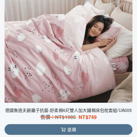
德國魯道夫銀離子抗菌-舒柔棉6尺雙人加大鋪棉床包枕套組/UA005
售價：NT$
1085
NT$
749
選購