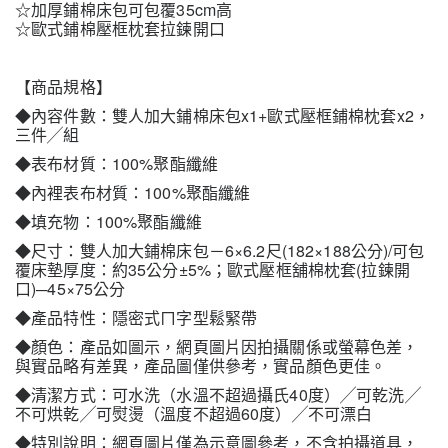
☆加厚鋪棉床包可包覆35cm高
☆歐式鋪棉壓框枕套拉鍊開口
【商品規格】
◆內容件數：雙人加大鋪棉床包x1+歐式壓框鋪棉枕套x2，
三件╱組
◆表布材質：100%聚酯纖維
◆內裡表布材質：100%聚酯纖維
◆填充物：100%聚酯纖維
◆尺寸：雙人加大鋪棉床包－6×6.2尺(182×188公分)/可包
覆床墊厚度：約35公分±5%；歐式壓框舖棉枕套(拉鍊開
口)─45×75公分
◆產品特性：隱密式ㄇ字型鬆緊帶
◆顏色：產品如圖示，網頁圖片因拍攝關係或螢幕色差，
與實品略有差異，產品圖僅供參考，實品顏色更佳。
◆清潔方式：可水洗（水溫不超過攝氏40度）╱可乾洗╱
不可烘乾╱可熨燙（溫度不超過60度）╱不可漂白
◆特別說明：網頁圖片僅為示意圖參考，不含拍攝道具，