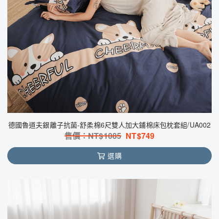
德國魯道夫銀離子抗菌-舒柔棉6尺雙人加大鋪棉床包枕套組/UA002
售價：NT$
1085
NT$
749
選購