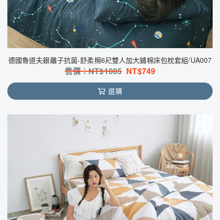
德國魯道夫銀離子抗菌-舒柔棉6尺雙人加大鋪棉床包枕套組/UA007
售價：NT$
1085
NT$
749
選購