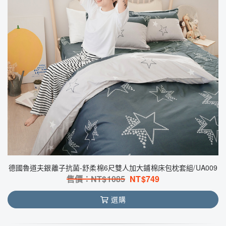
德國魯道夫銀離子抗菌-舒柔棉6尺雙人加大鋪棉床包枕套組/UA009
售價：NT$
1085
NT$
749
選購