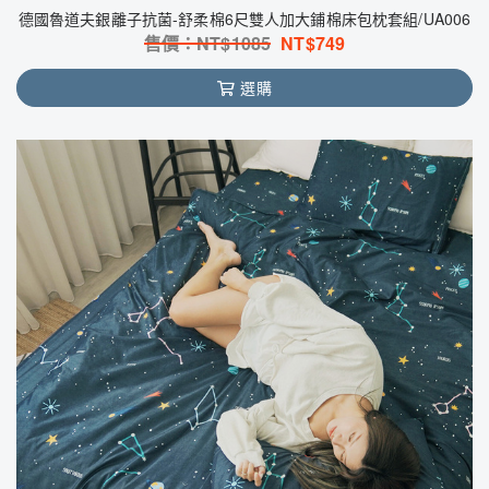
德國魯道夫銀離子抗菌-舒柔棉6尺雙人加大鋪棉床包枕套組/UA006
售價：NT$
1085
NT$
749
選購