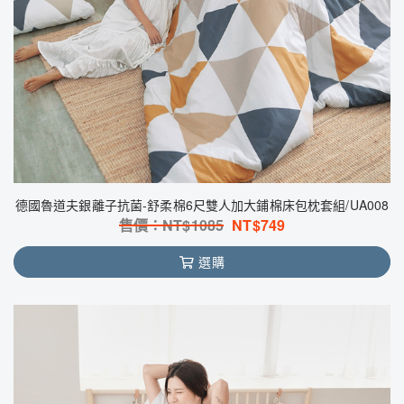
德國魯道夫銀離子抗菌-舒柔棉6尺雙人加大鋪棉床包枕套組/UA008
售價：NT$
1085
NT$
749
選購