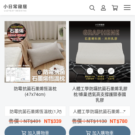
防霉抗菌石墨烯恆溫枕
人體工學防蹣抗菌石墨烯乳膠
(47x74cm)
枕/蜂巢透氣高支撐護頸泰國
乳膠
防霉抗菌石墨烯恆溫枕(1入)
人體工學防蹣抗菌石墨烯乳膠枕(1入)/蜂巢透氣高支撐護頸泰國乳膠 (超取限2件以內)
售價：NT$
491
NT$
339
售價：NT$
1130
NT$
780
加入購物車
加入購物車