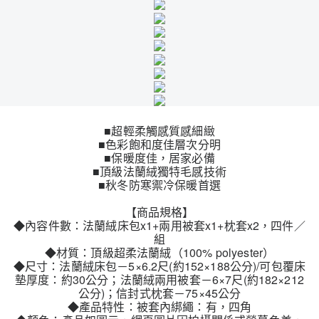
■超輕柔觸感質感細緻
■色彩飽和度佳層次分明
■保暖度佳，居家必備
■頂級法蘭絨獨特毛感技術
■秋冬防寒禦冷保暖首選
【商品規格】
◆內容件數：法蘭絨床包x1+兩用被套x1+枕套x2，四件／
組
◆材質：頂級超柔法蘭絨（100% polyester）
◆尺寸：法蘭絨床包－5×6.2尺(約152×188公分)/可包覆床
墊厚度：約30公分；法蘭絨兩用被套－6×7尺(約182×212
公分)；信封式枕套－75×45公分
◆產品特性：被套內綁繩：有，四角