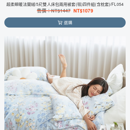
超柔瞬暖法蘭絨/5尺雙人床包兩用被套(毯)四件組(含枕套)/FL054
售價：NT$
1447
NT$
1079
選購