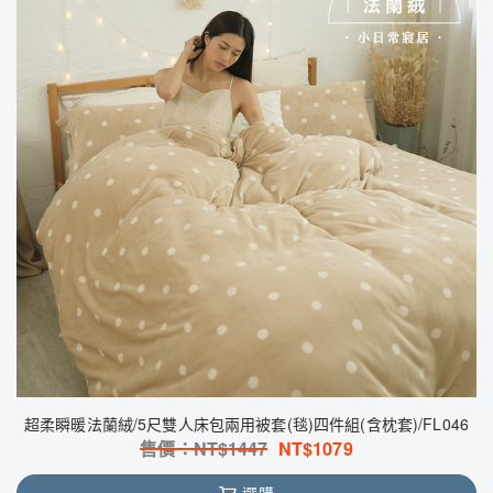
超柔瞬暖法蘭絨/5尺雙人床包兩用被套(毯)四件組(含枕套)/FL046
售價：NT$
1447
NT$
1079