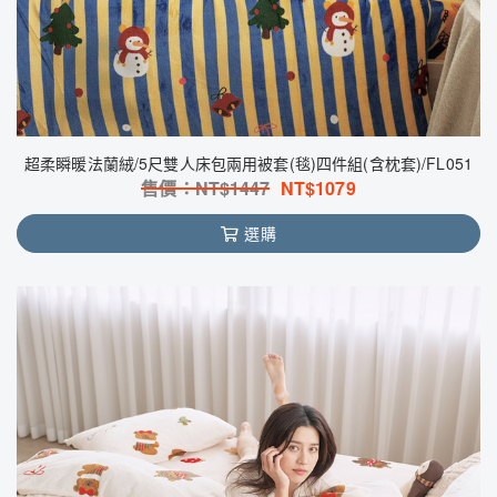
超柔瞬暖法蘭絨/5尺雙人床包兩用被套(毯)四件組(含枕套)/FL051
售價：NT$
1447
NT$
1079
選購