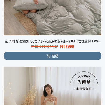
超柔瞬暖法蘭絨/5尺雙人床包兩用被套(毯)四件組(含枕套)/FL034
售價：NT$
1447
NT$
999
選購