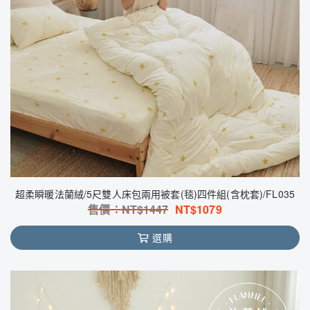
超柔瞬暖法蘭絨/5尺雙人床包兩用被套(毯)四件組(含枕套)/FL035
售價：NT$
1447
NT$
1079
選購