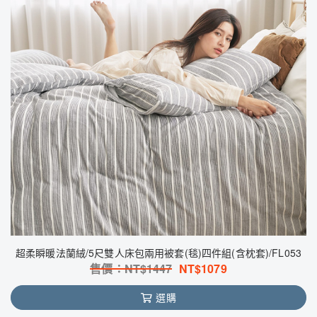
超柔瞬暖法蘭絨/5尺雙人床包兩用被套(毯)四件組(含枕套)/FL053
售價：NT$
1447
NT$
1079
選購