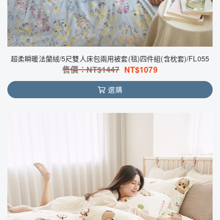
超柔瞬暖法蘭絨/5尺雙人床包兩用被套(毯)四件組(含枕套)/FL055
售價：NT$
1447
NT$
1079
選購