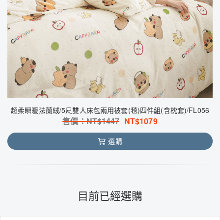
超柔瞬暖法蘭絨/5尺雙人床包兩用被套(毯)四件組(含枕套)/FL056
售價：NT$
1447
NT$
1079
選購
目前已經選購