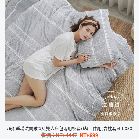
超柔瞬暖法蘭絨/5尺雙人床包兩用被套(毯)四件組(含枕套)/FL020
售價：NT$
1447
NT$
999