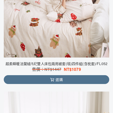
超柔瞬暖法蘭絨/5尺雙人床包兩用被套(毯)四件組(含枕套)/FL052
售價：NT$
1447
NT$
1079
選購