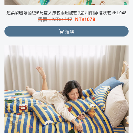
超柔瞬暖法蘭絨/5尺雙人床包兩用被套(毯)四件組(含枕套)/FL048
售價：NT$
1447
NT$
1079
選購