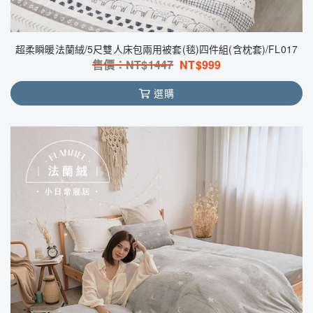
超柔瞬暖法蘭絨/5尺雙人床包兩用被套(毯)四件組(含枕套)/FL017
售價：NT$
1447
NT$
999
選購