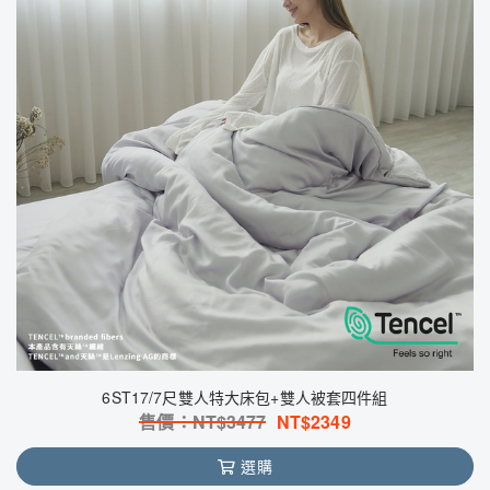
6ST17/7尺雙人特大床包+雙人被套四件組
售價：NT$
3477
NT$
2349
選購