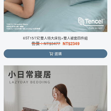
6ST15/7尺雙人特大床包+雙人被套四件組
售價：NT$
3477
NT$
2349
選購