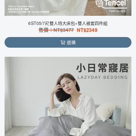
6ST05/7尺雙人特大床包+雙人被套四件組
售價：NT$
3477
NT$
2349
選購