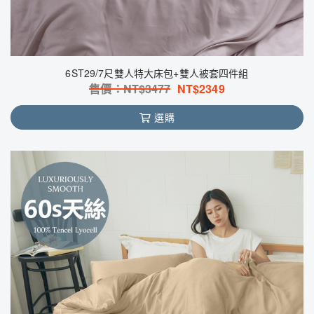
6ST29/7尺雙人特大床包+雙人被套四件組
售價：NT$
3477
NT$
2349
選購