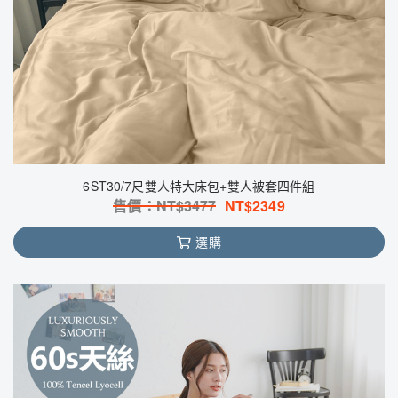
6ST30/7尺雙人特大床包+雙人被套四件組
售價：NT$
3477
NT$
2349
選購