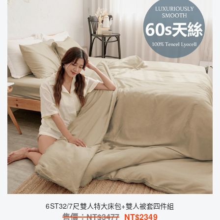
6ST32/7尺雙人特大床包+雙人被套四件組
售價：NT$
3477
NT$
2349