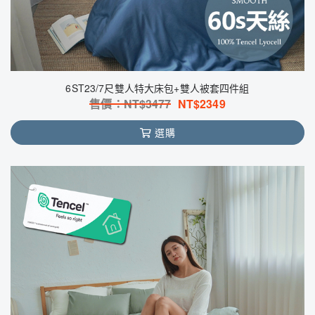
6ST23/7尺雙人特大床包+雙人被套四件組
售價：NT$
3477
NT$
2349
選購