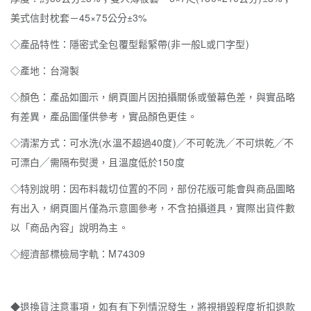
美式信封枕套－45×75公分±3%
◇產品特性：隱密式全包覆型鬆緊帶(非一般L或ㄇ字型)
◇產地：台灣製
◇顏色：產品如圖示，網頁圖片因拍攝關係或螢幕色差，與實品略
有差異，產品圖僅供參考，實品顏色更佳。
◇清潔方式：可水洗(水溫不超過40度)╱不可乾洗╱不可烘乾╱不
可漂白╱需隔布熨燙，且溫度低於150度
◇特別說明：因布料裁切位置的不同，部份花版可能會與商品圖略
有出入，網頁圖片僅為示意圖參考，不含拍攝道具，實際出貨件數
以「商品內容」說明為主。
◇經濟部標檢局字軌：M74309
◆退換貨注意事項，如有有下列情況發生，將視損毀程度折扣退款