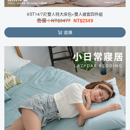
6ST14/7尺雙人特大床包+雙人被套四件組
售價：NT$
3477
NT$
2349
選購