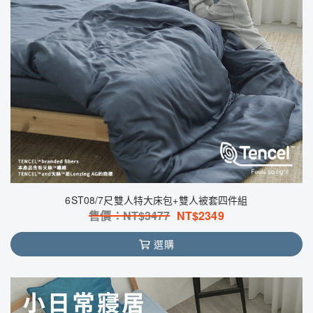
6ST08/7尺雙人特大床包+雙人被套四件組
售價：NT$
3477
NT$
2349
選購