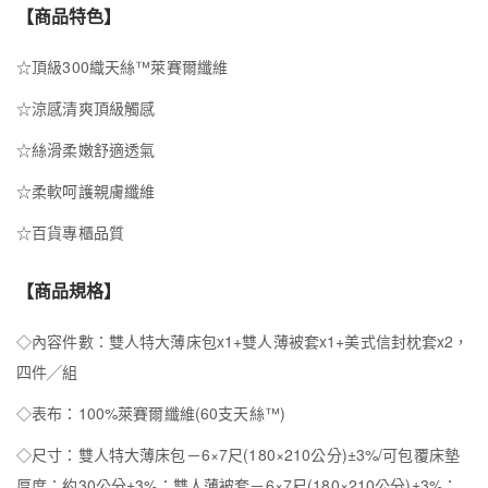
【商品特色】
☆頂級300織天絲™萊賽爾纖維
☆涼感清爽頂級觸感
☆絲滑柔嫩舒適透氣
☆柔軟呵護親膚纖維
☆百貨專櫃品質
【商品規格】
◇內容件數：雙人特大薄床包x1+雙人薄被套x1+美式信封枕套x2，
四件╱組
◇表布：100%萊賽爾纖維(60支天絲™)
◇尺寸：雙人特大薄床包－6×7尺(180×210公分)±3%/可包覆床墊
厚度：約30公分±3%；雙人薄被套－6×7尺(180×210公分)±3%；