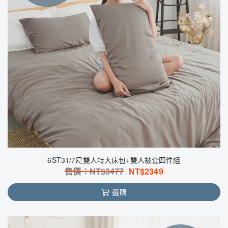
6ST31/7尺雙人特大床包+雙人被套四件組
售價：NT$
3477
NT$
2349
選購