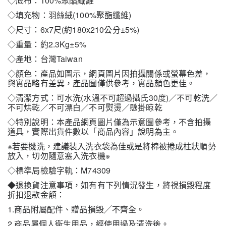
◇底布：100%聚酯纖維
◇填充物：羽絲絨(100%聚酯纖維)
◇尺寸：6x7尺(約180x210公分±5%)
◇重量：約2.3Kg±5%
◇產地：台灣Taiwan
◇顏色：產品如圖示，網頁圖片因拍攝關係或螢幕色差，
與實品略有差異，產品圖僅供參考，實品顏色更佳。
◇清潔方式：可水洗(水溫不可超過攝氏30度)／不可乾洗／
不可烘乾／不可漂白／不可熨燙／懸掛晾乾
◇特別說明：本產品網頁圖片僅為示意圖參考，不含拍攝
道具，實際出貨件數以「商品內容」說明為主。
※若要機洗，建議裝入洗衣袋為佳或是將棉被捲成柱狀順勢
放入，切勿隨意塞入洗衣機※
◇標準局檢驗字軌：M74309
◆退換貨注意事項，如有有下列情況發生，將視損毀程度
折扣退款金額：
1.商品附屬配件、贈品損毀╱不齊全。
2.商品屬個人衛生用品，經使用過及清洗後。