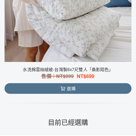
水洗棉雲絲絨被-台灣製6x7尺雙人「桑影陌色」
售價：NT$
999
NT$
699
選購
目前已經選購