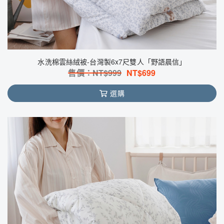
水洗棉雲絲絨被-台灣製6x7尺雙人「野語晨信」
售價：NT$
999
NT$
699
選購