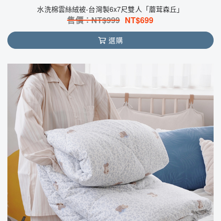
水洗棉雲絲絨被-台灣製6x7尺雙人「蘑茸森丘」
售價：NT$
999
NT$
699
選購