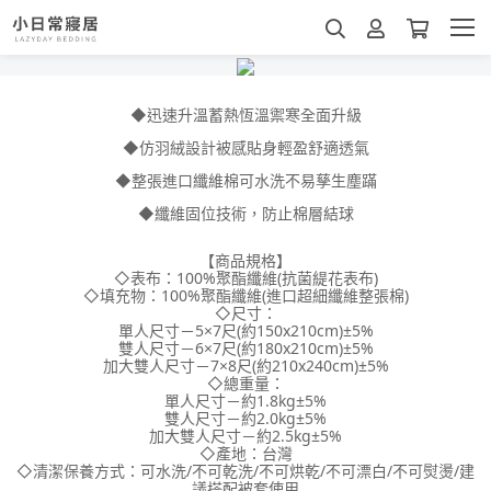
◆迅速升溫蓄熱恆溫禦寒全面升級
◆仿羽絨設計被感貼身輕盈舒適透氣
◆整張進口纖維棉可水洗不易孳生塵蹣
◆纖維固位技術，防止棉層結球
【商品規格】
◇表布：100%聚酯纖維(抗菌緹花表布)
◇填充物：100%聚酯纖維(進口超細纖維整張棉)
◇尺寸：
單人尺寸－5×7尺(約150x210cm)±5%
雙人尺寸－6×7尺(約180x210cm)±5%
加大雙人尺寸－7×8尺(約210x240cm)±5%
◇總重量：
單人尺寸－約1.8kg±5%
雙人尺寸－約2.0kg±5%
加大雙人尺寸－約2.5kg±5%
◇產地：台灣
◇清潔保養方式：可水洗/不可乾洗/不可烘乾/不可漂白/不可熨燙/建
議搭配被套使用