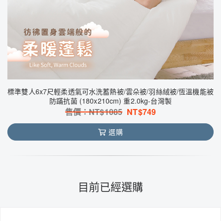
標準雙人6x7尺輕柔透氣可水洗蓄熱被/雲朵被/羽絲絨被/恆溫機能被
防蹣抗菌 (180x210cm) 重2.0kg-台灣製
售價：NT$
1085
NT$
749
選購
目前已經選購