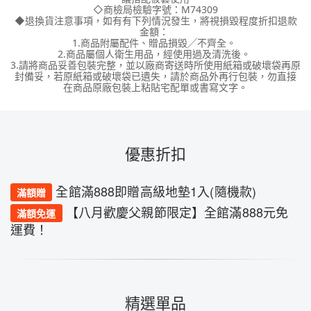
◇商檢局檢驗字號：M74309
◆退換貨注意事項，如有有下列情況發生，將視損毀程度折扣退款
金額：
1.商品附屬配件、贈品損毀╱不齊全。
2.商品屬個人衛生用品，經使用過及清洗後。
3.請將商品妥善包裝完整，並以廠商寄送時所使用紙箱或破壞袋再原
封備妥，若原紙箱或破壞袋已遺失，請於商品外再行包裝，勿直接
在商品原廠包裝上粘貼宅配單或書寫文字。
優惠折扣
全館滿888即贈高級地墊1入(隨機款)
滿額贈
【八月歡慶父親節限定】全館滿888元免
滿額免運
運費！
精選單品