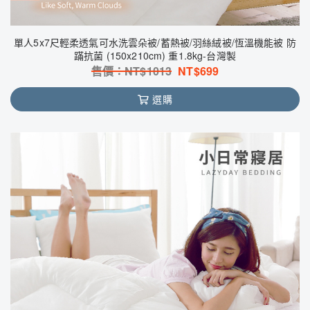
單人5x7尺輕柔透氣可水洗雲朵被/蓄熱被/羽絲絨被/恆溫機能被 防
蹣抗菌 (150x210cm) 重1.8kg-台灣製
售價：NT$
1013
NT$
699
選購