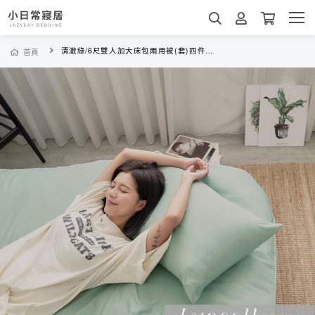
清澈綠/6尺雙人加大床包兩用被(套)四件組(含枕套)台灣製
首頁