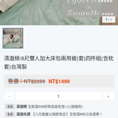
1
/
1
清澈綠/6尺雙人加大床包兩用被(套)四件組(含枕
套)台灣製
售價：NT$
2289
NT$
1499
-
+
滿額贈
全館滿888即贈高級地墊1入(隨機款)
全店
滿額免運
【八月歡慶父親節限定】全館滿888元免運費！
全店