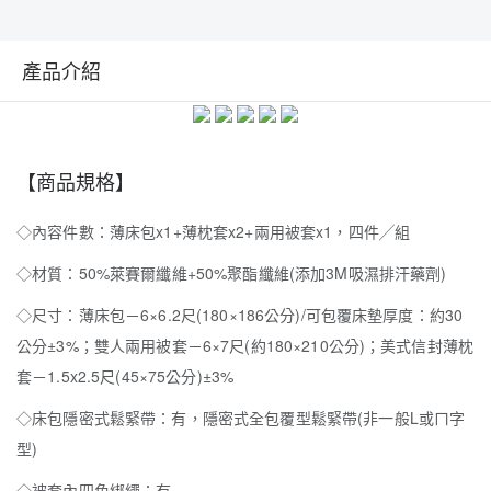
產品介紹
【商品規格】
◇內容件數：薄床包x1+薄枕套x2+兩用被套x1，四件╱組
◇材質：50%萊賽爾纖維+50%聚酯纖維(添加3M吸濕排汗藥劑)
◇尺寸：薄床包－6×6.2尺(180×186公分)/可包覆床墊厚度：約30
公分±3%；雙人兩用被套－6×7尺(約180×210公分)；美式信封薄枕
套－1.5x2.5尺(45×75公分)±3%
◇床包隱密式鬆緊帶：有，隱密式全包覆型鬆緊帶(非一般L或ㄇ字
型)
◇被套內四角綁繩：有