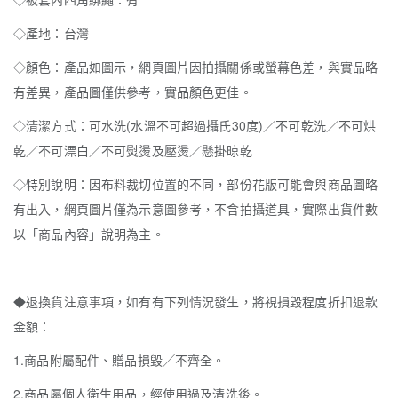
◇產地：台灣
◇顏色：產品如圖示，網頁圖片因拍攝關係或螢幕色差，與實品略
有差異，產品圖僅供參考，實品顏色更佳。
◇清潔方式：可水洗(水溫不可超過攝氏30度)／不可乾洗／不可烘
乾／不可漂白／不可熨燙及壓燙／懸掛晾乾
◇特別說明：因布料裁切位置的不同，部份花版可能會與商品圖略
有出入，網頁圖片僅為示意圖參考，不含拍攝道具，實際出貨件數
以「商品內容」說明為主。
◆退換貨注意事項，如有有下列情況發生，將視損毀程度折扣退款
金額：
1.商品附屬配件、贈品損毀╱不齊全。
2.商品屬個人衛生用品，經使用過及清洗後。